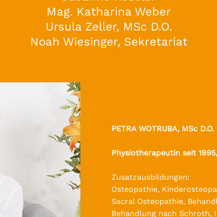
Mag. Katharina Weber
Ursula Zeller, MSc D.O.
Noah Wiesinger, Sekretariat
PETRA WOTRUBA,
MSc D.O.
Physiotherapeutin seit 1995
Zusatzausbildungen:
Osteopathie, Kinderosteopa
Sacral Osteopathie, Behandl
Behandlung nach Schroth, I