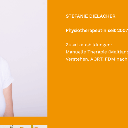
STEFANIE DIELACHER
Physiotherapeutin seit 2007
Zusatzausbildungen:
Manuelle Therapie (Maitlan
Verstehen, AORT, FDM nach 